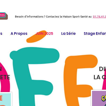
TES
Besoin d'informations ? Contactez la Maison Sport-Santé au
01.76.41.
ts
A Propos
JUIN 2025
La Série
Stage Enfa
N
DI
BETE
LA 