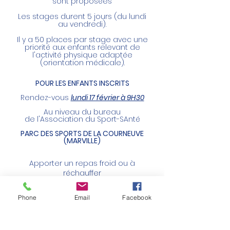
sont proposées
Les stages durent 5 jours (du lundi
au vendredi).
Il y a 50 places par stage avec une
priorité aux enfants relevant de
l'activité physique adaptée
(orientation médicale).
POUR LES ENFANTS INSCRITS
Rendez-vous
lundi 17 février à 9H30
Au niveau du bureau
de
l'Association
du Sport-SAnté
PARC DES SPORTS DE LA COURNEUVE
(MARVILLE)
Apporter un
repas
froid ou à
réchauffer
sac à dos avec : affaires de piscine,
une petite bouteille d'eau, un
Phone
Email
Facebook
bonnet et des gants
S'INSCRIRE