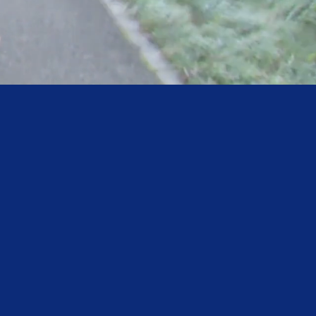
-SANTE
rneuve
com