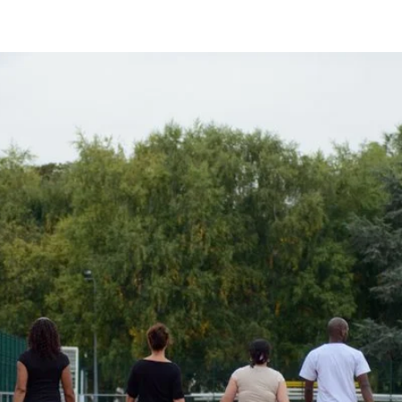
ENFANTS
ET
DULTES