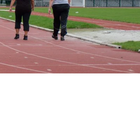
 proposant une multitudes d'activités
ui
comprennent et intègrent
les