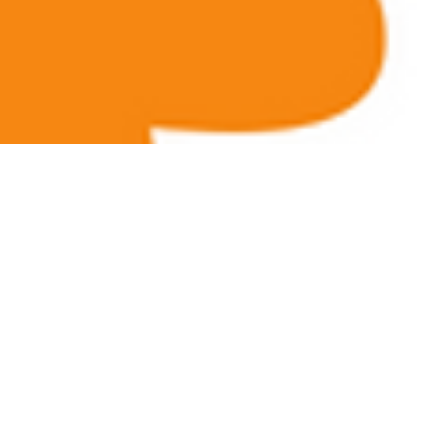
Santé.
 en proposant un cycle
liorer votre condition
, sur les exercices et
u Certificat de Contre-
ement continue avec la