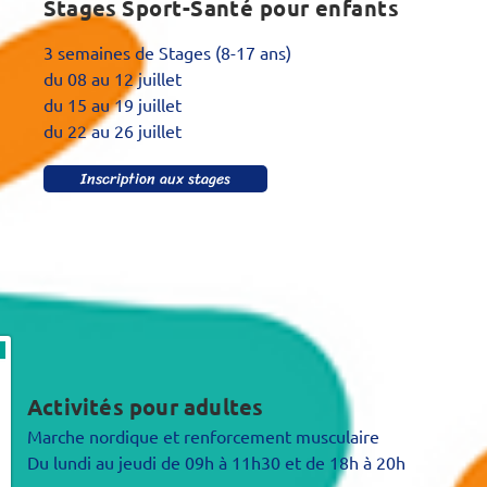
Stages
Sport-Santé pour enfants
3 semaines de Stages (8-17 ans)
du 08 au 12 juillet
du 15 au 19 juillet
du 22 au 26 juillet
Inscription aux stages
Activités pour adultes
Marche nordique et renforcement musculaire
Du lundi au jeudi de 09h à 11h30 et de 18h à 20h