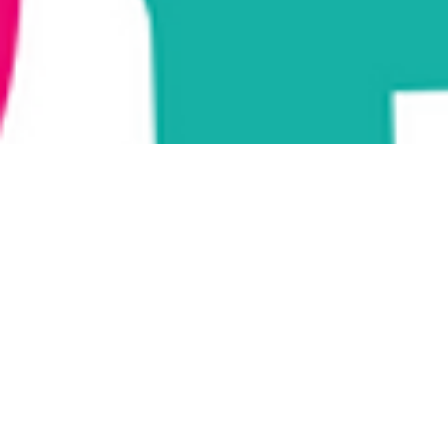
Le Défi-Form
L’objectif est de limiter l
d’accompagnement vers l’acti
physique et de vous informe
entraînements à éviter.
L’intensité des exercices aug
Indication Partielles déliv
possibilité de rencontrer un co