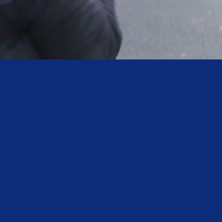
Contactez-nous
ASSOCIATION DU SPORT
Parc des Sports de La Cou
51 avenue Roger Salengro
93120 La Courneuve
Tel : 01.76.41.08.61
defi.forme.sante@gmail.
Envoyer