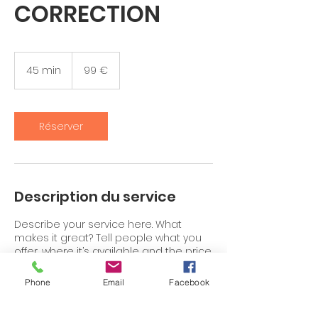
CORRECTION
99
euros
45 min
4
99 €
5
m
i
n
Réserver
Description du service
Describe your service here. What
makes it great? Tell people what you
offer, where it’s available and the price.
Phone
Email
Facebook
Coordonnées