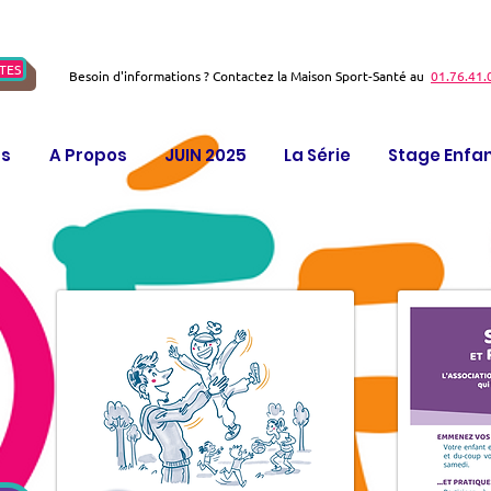
TES
Besoin d'informations ? Contactez la Maison Sport-Santé au
01.76.41.
ts
A Propos
JUIN 2025
La Série
Stage Enfa